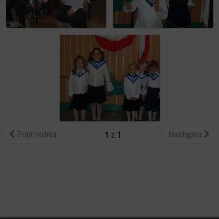
Poprzednia
Następna
1
z
1