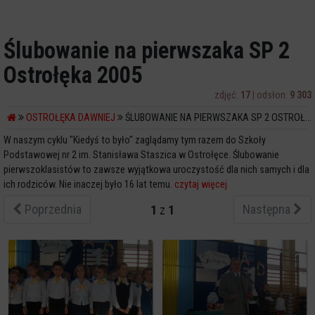
Ślubowanie na pierwszaka SP 2
Ostrołęka 2005
zdjęć:
17
| odsłon:
9 303
OSTROŁĘKA DAWNIEJ
ŚLUBOWANIE NA PIERWSZAKA SP 2 OSTROŁĘKA 2005
W naszym cyklu "Kiedyś to było" zaglądamy tym razem do Szkoły
Podstawowej nr 2 im. Stanisława Staszica w Ostrołęce. Ślubowanie
pierwszoklasistów to zawsze wyjątkowa uroczystość dla nich samych i dla
ich rodziców. Nie inaczej było 16 lat temu.
czytaj więcej
Poprzednia
Następna
1
z
1