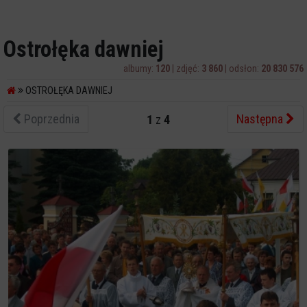
Ostrołęka dawniej
albumy:
120
| zdjęć:
3 860
| odsłon:
20 830 576
OSTROŁĘKA DAWNIEJ
Poprzednia
Następna
1
z
4