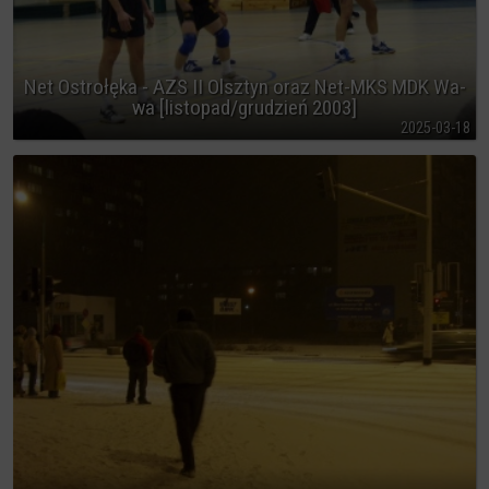
Net Ostrołęka - AZS II Olsztyn oraz Net-MKS MDK Wa-
wa [listopad/grudzień 2003]
2025-03-18