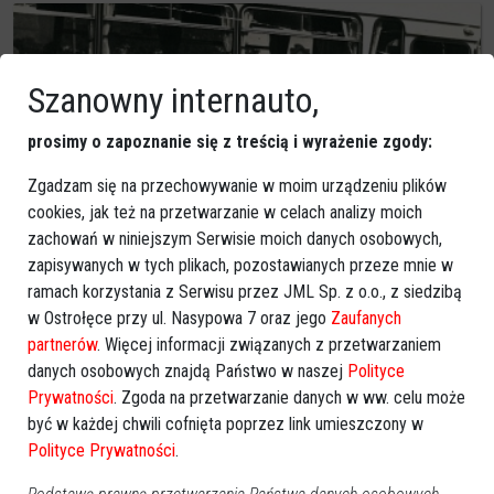
Szanowny internauto,
prosimy o zapoznanie się z treścią i wyrażenie zgody:
Zgadzam się na przechowywanie w moim urządzeniu plików
cookies, jak też na przetwarzanie w celach analizy moich
zachowań w niniejszym Serwisie moich danych osobowych,
zapisywanych w tych plikach, pozostawianych przeze mnie w
ramach korzystania z Serwisu przez JML Sp. z o.o., z siedzibą
w Ostrołęce przy ul. Nasypowa 7 oraz jego
Zaufanych
partnerów
. Więcej informacji związanych z przetwarzaniem
danych osobowych znajdą Państwo w naszej
Polityce
Zespół Pieśni i Tańca Kurpie, lata 60-te XX wieku
2023-02-27
Prywatności
. Zgoda na przetwarzanie danych w ww. celu może
być w każdej chwili cofnięta poprzez link umieszczony w
Polityce Prywatności
.