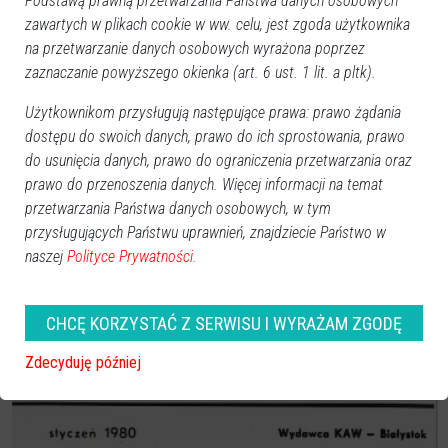
Podstawą prawną przetwarzania Państwa danych osobowych
zawartych w plikach cookie w ww. celu, jest zgoda użytkownika
na przetwarzanie danych osobowych wyrażona poprzez
zaznaczanie powyższego okienka (art. 6 ust. 1 lit. a pltk).
Użytkownikom przysługują następujące prawa: prawo żądania
dostępu do swoich danych, prawo do ich sprostowania, prawo
do usunięcia danych, prawo do ograniczenia przetwarzania oraz
prawo do przenoszenia danych. Więcej informacji na temat
przetwarzania Państwa danych osobowych, w tym
przysługujących Państwu uprawnień, znajdziecie Państwo w
Ostrołęka archiwalna. Skwer przy Kopernika kiedyś i
naszej
Polityce Prywatności.
dziś
2023-02-13
CHCĘ KORZYSTAĆ Z SERWISU I WYRAŻAM ZGODĘ
Zdecyduję później